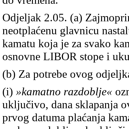
Odjeljak 2.05. (a) Zajmopr
neotplaćenu glavnicu nasta
kamatu koja je za svako ka
osnovne LIBOR stope i uk
(b) Za potrebe ovog odjeljk
(i)
»kamatno razdoblje«
ozn
uključivo, dana sklapanja o
prvog datuma plaćanja kama