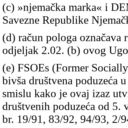
(c) »njemačka marka« i DE
Savezne Republike Njemač
(d) račun pologa označava r
odjeljak 2.02. (b) ovog Ug
(e) FSOEs (Former Sociall
bivša društvena poduzeća u
smislu kako je ovaj izaz u
društvenih poduzeća od 5. 
br. 19/91, 83/92, 94/93, 2/9