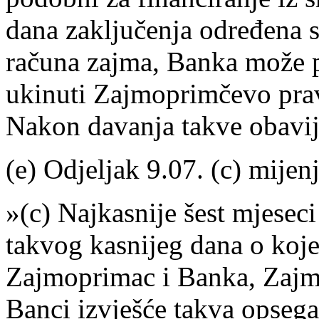
dana zaključenja određena 
računa zajma, Banka može 
ukinuti Zajmoprimčevo prav
Nakon davanja takve obavije
(e) Odjeljak 9.07. (c) mijenja
»(c) Najkasnije šest mjeseci
takvog kasnijeg dana o koj
Zajmoprimac i Banka, Zajmo
Banci izvješće takva opsega