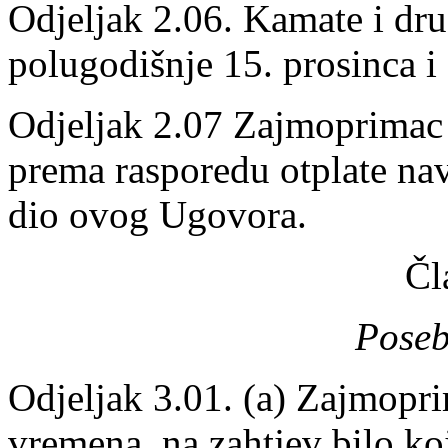
Odjeljak 2.06. Kamate i dru
polugodišnje 15. prosinca i 
Odjeljak 2.07 Zajmoprimac ć
prema rasporedu otplate na
dio ovog Ugovora.
Čl
Poseb
Odjeljak 3.01. (a) Zajmopr
vremena, na zahtjev bilo koj