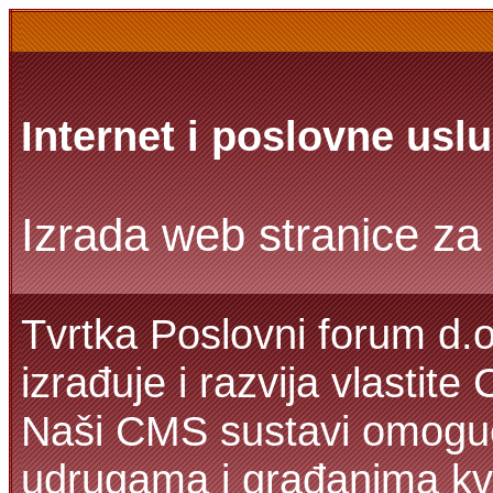
Internet i poslovne usl
Izrada web stranice za 
Tvrtka Poslovni forum d.o
izrađuje i razvija vlastit
Naši CMS sustavi omoguć
udrugama i građanima kva