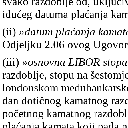
svako razdoblje od, uključ
idućeg datuma plaćanja kama
(ii)
»datum plaćanja kamat
Odjeljku 2.06 ovog Ugovor
(iii)
»osnovna LIBOR stopa
razdoblje, stopu na šestom
londonskom međubankarskom 
dan dotičnog kamatnog razd
početnog kamatnog razdoblj
plaćanja kamata koji pada 