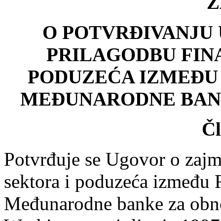
Z
O POTVRĐIVANJU
PRILAGODBU FIN
PODUZEĆA IZMEĐU 
MEĐUNARODNE BANK
Čl
Potvrđuje se Ugovor o zajm
sektora i poduzeća između 
Međunarodne banke za obnov