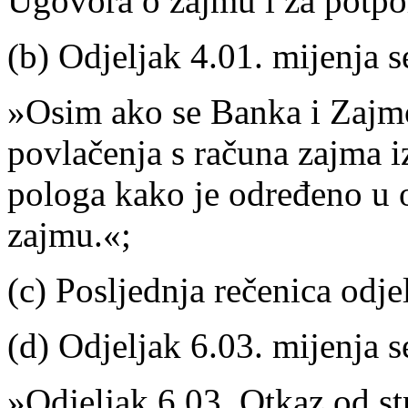
Ugovora o zajmu i za potpor
(b) Odjeljak 4.01. mijenja se
»Osim ako se Banka i Zajm
povlačenja s računa zajma i
pologa kako je određeno u 
zajmu.«;
(c) Posljednja rečenica odjel
(d) Odjeljak 6.03. mijenja se
»Odjeljak 6.03. Otkaz od st