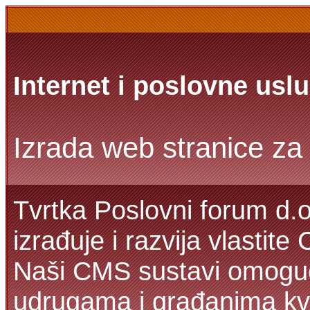
Internet i poslovne usl
Izrada web stranice za 
Tvrtka Poslovni forum d.o
izrađuje i razvija vlastit
Naši CMS sustavi omoguć
udrugama i građanima kva