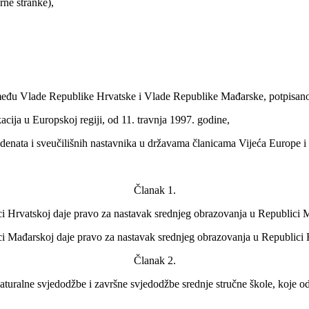
ne stranke),
između Vlade Republike Hrvatske i Vlade Republike Mađarske, potpisan
cija u Europskoj regiji, od 11. travnja 1997. godine,
udenata i sveučilišnih nastavnika u državama članicama Vijeća Europ
Članak 1.
 Hrvatskoj daje pravo za nastavak srednjeg obrazovanja u Republici 
 Mađarskoj daje pravo za nastavak srednjeg obrazovanja u Republici 
Članak 2.
turalne svjedodžbe i završne svjedodžbe srednje stručne škole, koje o