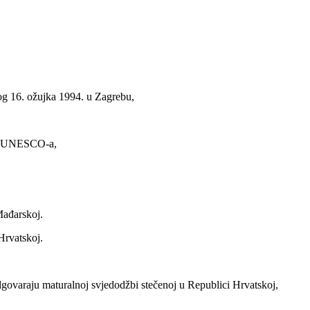
og 16. ožujka 1994. u Zagrebu,
e i UNESCO-a,
Mađarskoj.
Hrvatskoj.
dgovaraju maturalnoj svjedodžbi stečenoj u Republici Hrvatskoj,