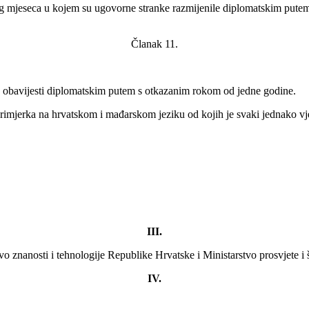
mjeseca u kojem su ugovorne stranke razmijenile diplomatskim putem p
Članak 11.
obavijesti diplomatskim putem s otkazanim rokom od jedne godine.
rimjerka na hrvatskom i mađarskom jeziku od kojih je svaki jednako vj
III.
o znanosti i tehnologije Republike Hrvatske i Ministarstvo prosvjete i
IV.