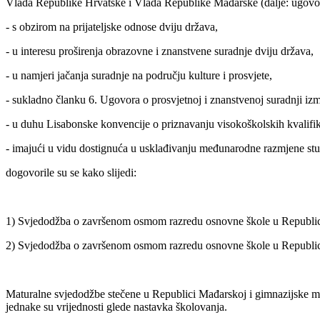
Vlada Republike Hrvatske i Vlada Republike Mađarske (dalje: ugovor
- s obzirom na prijateljske odnose dviju država,
- u interesu proširenja obrazovne i znanstvene suradnje dviju država,
- u namjeri jačanja suradnje na području kulture i prosvjete,
- sukladno članku 6. Ugovora o prosvjetnoj i znanstvenoj suradnji 
- u duhu Lisabonske konvencije o priznavanju visokoškolskih kvalifika
- imajući u vidu dostignuća u usklađivanju međunarodne razmjene st
dogovorile su se kako slijedi:
1) Svjedodžba o završenom osmom razredu osnovne škole u Republici
2) Svjedodžba o završenom osmom razredu osnovne škole u Republici
Maturalne svjedodžbe stečene u Republici Mađarskoj i gimnazijske ma
jednake su vrijednosti glede nastavka školovanja.