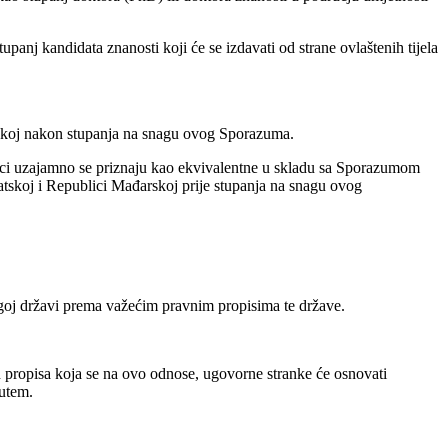
nj kandidata znanosti koji će se izdavati od strane ovlaštenih tijela
tskoj nakon stupanja na snagu ovog Sporazuma.
lici uzajamno se priznaju kao ekvivalentne u skladu sa Sporazumom
vatskoj i Republici Mađarskoj prije stupanja na snagu ovog
ugoj državi prema važećim pravnim propisima te države.
h propisa koja se na ovo odnose, ugovorne stranke će osnovati
putem.