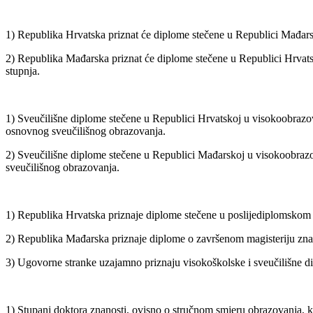
1) Republika Hrvatska priznat će diplome stečene u Republici Mađars
2) Republika Mađarska priznat će diplome stečene u Republici Hrv
stupnja.
1) Sveučilišne diplome stečene u Republici Hrvatskoj u visokoobraz
osnovnog sveučilišnog obrazovanja.
2) Sveučilišne diplome stečene u Republici Mađarskoj u visokoobraz
sveučilišnog obrazovanja.
1) Republika Hrvatska priznaje diplome stečene u poslijediplomskom 
2) Republika Mađarska priznaje diplome o završenom magisteriju zna
3) Ugovorne stranke uzajamno priznaju visokoškolske i sveučilišne 
1) Stupanj doktora znanosti, ovisno o stručnom smjeru obrazovanja, ko