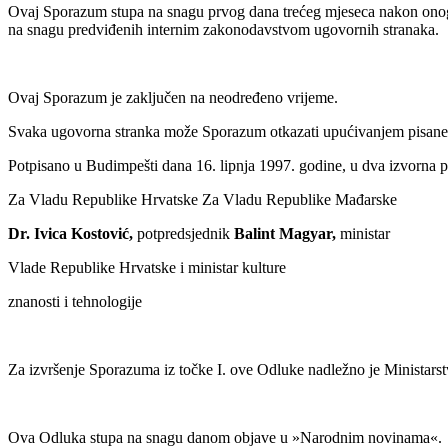
Ovaj Sporazum stupa na snagu prvog dana trećeg mjeseca nakon onog 
na snagu predviđenih internim zakonodavstvom ugovornih stranaka.
Ovaj Sporazum je zaključen na neodređeno vrijeme.
Svaka ugovorna stranka može Sporazum otkazati upućivanjem pisane 
Potpisano u Budimpešti dana 16. lipnja 1997. godine, u dva izvorna p
Za Vladu Republike Hrvatske Za Vladu Republike Mađarske
Dr. Ivica Kostović,
potpredsjednik
Balint Magyar,
ministar
Vlade Republike Hrvatske i ministar kulture
znanosti i tehnologije
Za izvršenje Sporazuma iz točke I. ove Odluke nadležno je Ministarstv
Ova Odluka stupa na snagu danom objave u »Narodnim novinama«.