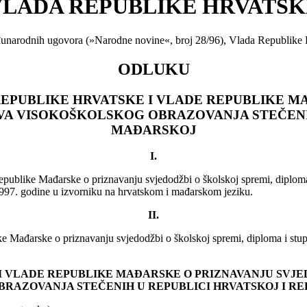
VLADA REPUBLIKE HRVATSK
đunarodnih ugovora (»Narodne novine«, broj 28/96), Vlada Republike Hr
ODLUKU
EPUBLIKE HRVATSKE I VLADE REPUBLIKE M
EVA VISOKOŠKOLSKOG OBRAZOVANJA STEČENIH
MAĐARSKOJ
I.
ublike Mađarske o priznavanju svjedodžbi o školskoj spremi, diploma
 1997. godine u izvorniku na hrvatskom i mađarskom jeziku.
II.
Mađarske o priznavanju svjedodžbi o školskoj spremi, diploma i stupn
 VLADE REPUBLIKE MAĐARSKE O PRIZNAVANJU SVJEDO
RAZOVANJA STEČENIH U REPUBLICI HRVATSKOJ I R