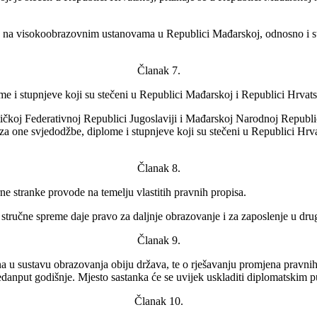
 na visokoobrazovnim ustanovama u Republici Mađarskoj, odnosno i stupa
Članak 7.
e i stupnjeve koji su stečeni u Republici Mađarskoj i Republici Hrva
ističkoj Federativnoj Republici Jugoslaviji i Mađarskoj Narodnoj Repub
i za one svjedodžbe, diplome i stupnjeve koji su stečeni u Republici Hr
Članak 8.
ne stranke provode na temelju vlastitih pravnih propisa.
stručne spreme daje pravo za daljnje obrazovanje i za zaposlenje u dr
Članak 9.
na u sustavu obrazovanja obiju država, te o rješavanju promjena pravni
jedanput godišnje. Mjesto sastanka će se uvijek uskladiti diplomatskim 
Članak 10.