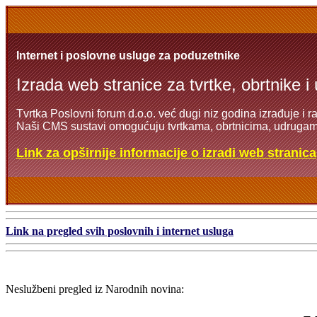
Internet i poslovne usluge za poduzetnike
Izrada web stranice za tvrtke, obrtnike i
Tvrtka Poslovni forum d.o.o. već dugi niz godina izrađuje i r
Naši CMS sustavi omogućuju tvrtkama, obrtnicima, udrugama
Link za opširnije informacije o izradi web stranica
Link na pregled svih poslovnih i internet usluga
Neslužbeni pregled iz Narodnih novina: