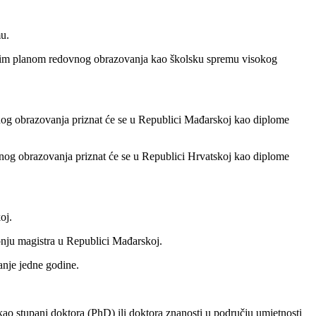
u.
nim planom redovnog obrazovanja kao školsku spremu visokog
og obrazovanja priznat će se u Republici Mađarskoj kao diplome
og obrazovanja priznat će se u Republici Hrvatskoj kao diplome
oj.
nju magistra u Republici Mađarskoj.
nje jedne godine.
kao stupanj doktora (PhD) ili doktora znanosti u području umjetnosti