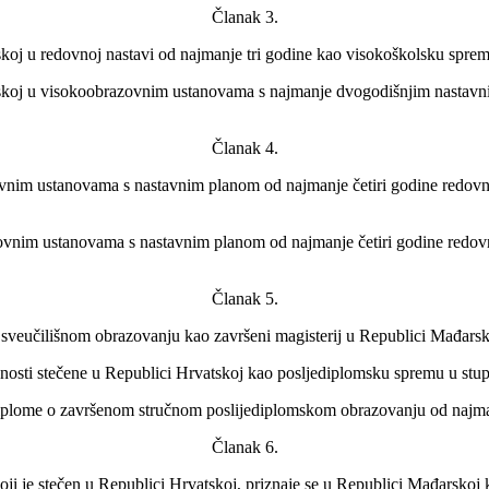
Članak 3.
koj u redovnoj nastavi od najmanje tri godine kao visokoškolsku sprem
atskoj u visokoobrazovnim ustanovama s najmanje dvogodišnjim nastav
Članak 4.
ovnim ustanovama s nastavnim planom od najmanje četiri godine redovn
ovnim ustanovama s nastavnim planom od najmanje četiri godine redovn
Članak 5.
sveučilišnom obrazovanju kao završeni magisterij u Republici Mađarsk
nosti stečene u Republici Hrvatskoj kao posljediplomsku spremu u stup
diplome o završenom stručnom poslijediplomskom obrazovanju od najma
Članak 6.
ji je stečen u Republici Hrvatskoj, priznaje se u Republici Mađarskoj 