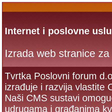
Internet i poslovne usl
Izrada web stranice za 
Tvrtka Poslovni forum d.o
izrađuje i razvija vlastit
Naši CMS sustavi omoguć
udrugama i građanima kva