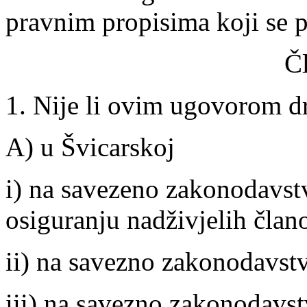
pravnim propisima koji se p
Č
1. Nije li ovim ugovorom dr
A) u Švicarskoj
i) na savezeno zakonodavst
osiguranju nadživjelih člano
ii) na savezno zakonodavst
iii) na savezno zakonodavst