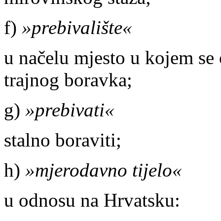
f)
»prebivalište«
u načelu mjesto u kojem se
trajnog boravka;
g)
»prebivati«
stalno boraviti;
h)
»mjerodavno tijelo«
u odnosu na Hrvatsku: