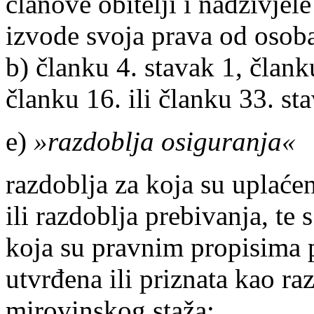
članove obitelji i nadživjele
izvode svoja prava od osoba
b) članku 4. stavak 1, člank
članku 16. ili članku 33. st
e)
»razdoblja osiguranja«
razdoblja za koja su uplaćen
ili razdoblja prebivanja, te
koja su pravnim propisima 
utvrđena ili priznata kao ra
mirovinskog staža;