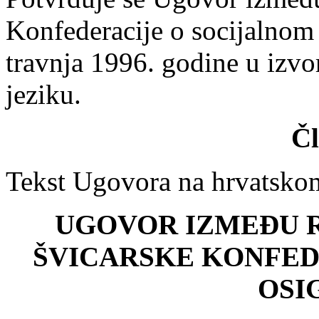
Konfederacije o socijalnom
travnja 1996. godine u izv
jeziku.
Čl
Tekst Ugovora na hrvatskom
UGOVOR IZMEĐU R
ŠVICARSKE KONFED
OSI