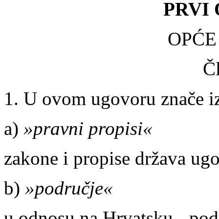
PRVI
OPĆE
Č
1. U ovom ugovoru znače iz
a)
»pravni propisi«
zakone i propise država ug
b)
»područje«
u odnosu na Hrvatsku - pod