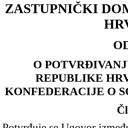
ZASTUPNIČKI DO
HR
O
O POTVRĐIVAN
REPUBLIKE HRV
KONFEDERACIJE O 
Čl
Potvrđuje se Ugovor između