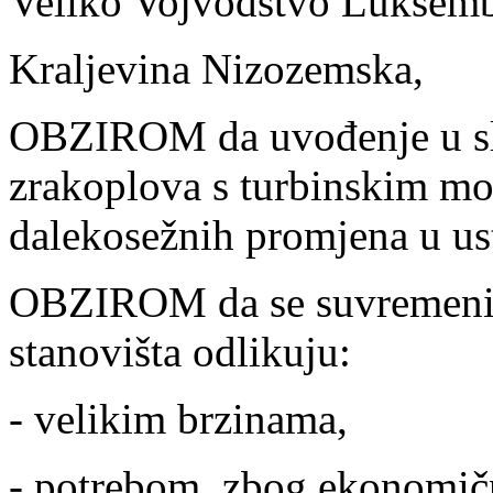
Veliko Vojvodstvo Luksemb
Kraljevina Nizozemska,
OBZIROM da uvođenje u slu
zrakoplova s turbinskim mo
dalekosežnih promjena u us
OBZIROM da se suvremeni t
stanovišta odlikuju:
- velikim brzinama,
- potrebom, zbog ekonomičn