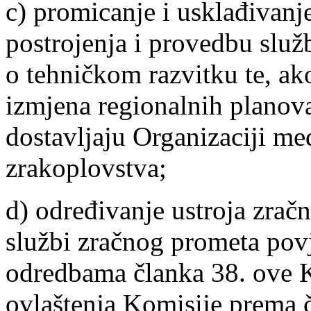
c) promicanje i usklađivanj
postrojenja i provedbu služ
o tehničkom razvitku te, ak
izmjena regionalnih planova
dostavljaju Organizaciji m
zrakoplovstva;
d) određivanje ustroja zrač
službi zračnog prometa povj
odredbama članka 38. ove K
ovlaštenja Komisije prema 