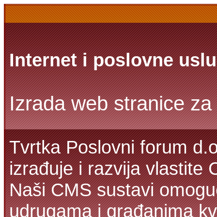
Internet i poslovne usl
Izrada web stranice za 
Tvrtka Poslovni forum d.o
izrađuje i razvija vlastit
Naši CMS sustavi omoguć
udrugama i građanima kva