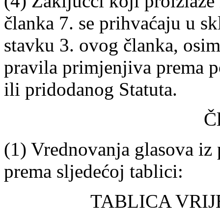
(4) Zaključci koji proizlaze
članka 7. se prihvaćaju u s
stavku 3. ovog članka, osim 
pravila primjenjiva prema
ili pridodanog Statuta.
Č
(1) Vrednovanja glasova iz 
prema sljedećoj tablici:
TABLICA VRI