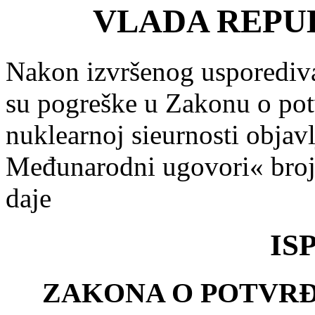
VLADA REPU
Nakon izvršenog usporediva
su pogreške u Zakonu o pot
nuklearnoj sieurnosti obja
Međunarodni ugovori« broj 
daje
IS
ZAKONA O POTVRĐ