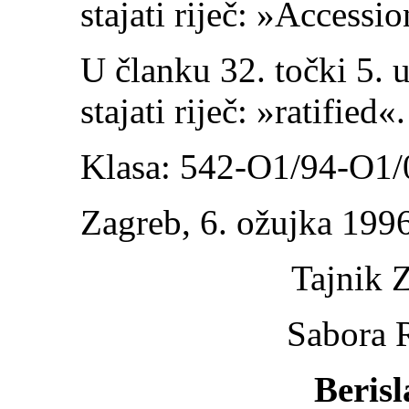
stajati riječ: »Accessio
U članku 32. točki 5. u
stajati riječ: »ratified«.
Klasa: 542-O1/94-O1/
Zagreb, 6. ožujka 1996
Tajnik 
Sabora 
Beris