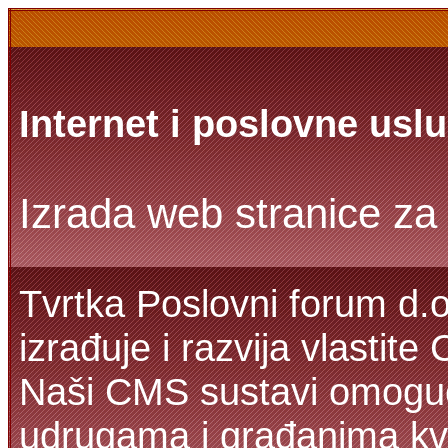
Internet i poslovne usl
Izrada web stranice za 
Tvrtka Poslovni forum d.o
izrađuje i razvija vlastit
Naši CMS sustavi omoguć
udrugama i građanima kva