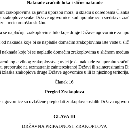
Naknade zračnih luka i slične naknade
im zrakoplovima za javnu uporabu mora, u skladu s odredbama Članka 6
na zrakoplove svake Države ugovornice kod uporabe svih sredstava zrač
ze i meteorološku službu.
a se naplaćuju zrakoplovima bilo koje druge Države ugovornice za upora
t od naknada koje bi se naplatile domaćim zrakoplovima iste vrste u sli
t od naknada koje bi se naplatile domaćim zrakoplovima u sličnom međ
narodnog civilnog zrakoplovstva; uvjet je da naknade za uporabu zračni
čiti preporuke na razmatranje zainteresiranoj Državi ili zainteresiranim
ili izlaska zrakoplova druge Države ugovomice u ili iz njezinog teritorija
Članak 16.
Pregled Zrakoplova
ovornice su ovlaštene pregledati zrakoplove ostalih Država ugovornica n
GLAVA III
DRŽAVNA PRIPADNOST ZRAKOPLOVA