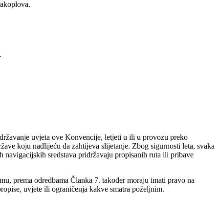
rakoplova.
.
ržavanje uvjeta ove Konvencije, letjeti u ili u provozu preko
žave koju nadlijeću da zahtijeva slijetanje. Zbog sigurnosti leta, svaka
 navigacijskih sredstava pridržavaju propisanih ruta ili pribave
ajmu, prema odredbama Članka 7. također moraju imati pravo na
propise, uvjete ili ograničenja kakve smatra poželjnim.