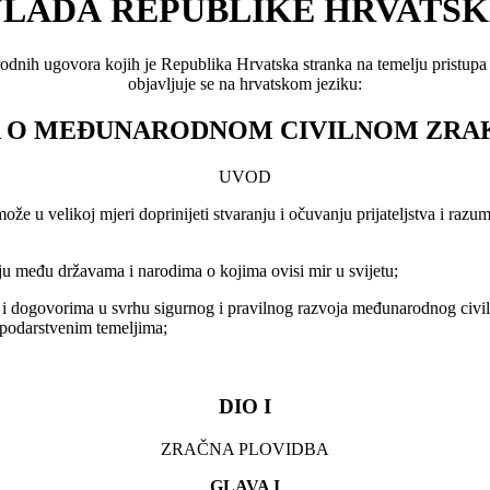
VLADA REPUBLIKE HRVATSK
odnih ugovora kojih je Republika Hrvatska stranka na temelju pristupa
objavljuje se na hrvatskom jeziku:
A O MEĐUNARODNOM CIVILNOM ZRA
UVOD
 velikoj mjeri doprinijeti stvaranju i očuvanju prijateljstva i razum
u među državama i narodima o kojima ovisi mir u svijetu;
i dogovorima u svrhu sigurnog i pravilnog razvoja međunarodnog civ
spodarstvenim temeljima;
DIO I
ZRAČNA PLOVIDBA
GLAVA I