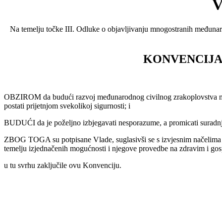
Na temelju točke III. Odluke o objavljivanju mnogostranih međunar
KONVENCIJ
OBZIROM da budući razvoj međunarodnog civilnog zrakoplovstva može u
postati prijetnjom svekolikoj sigurnosti; i
BUDUĆI da je poželjno izbjegavati nesporazume, a promicati suradnj
ZBOG TOGA su potpisane Vlade, suglasivši se s izvjesnim načelima 
temelju izjednačenih mogućnosti i njegove provedbe na zdravim i go
u tu svrhu zaključile ovu Konvenciju.