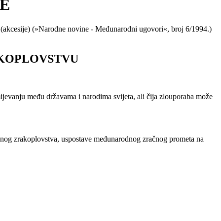
E
 (akcesije) (»Narodne novine - Međunarodni ugovori«, broj 6/1994.)
KOPLOVSTVU
ijevanju među državama i narodima svijeta, ali čija zlouporaba može
ilnog zrakoplovstva, uspostave međunarodnog zračnog prometa na