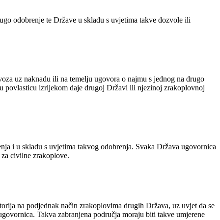
rugo odobrenje te Države u skladu s uvjetima takve dozvole ili
voza uz naknadu ili na temelju ugovora o najmu s jednog na drugo
u povlasticu izrijekom daje drugoj Državi ili njezinoj zrakoplovnoj
brenja i u skladu s uvjetima takvog odobrenja. Svaka Država ugovornica
 za civilne zrakoplove.
ritorija na podjednak način zrakoplovima drugih Država, uz uvjet da se
ugovornica. Takva zabranjena područja moraju biti takve umjerene