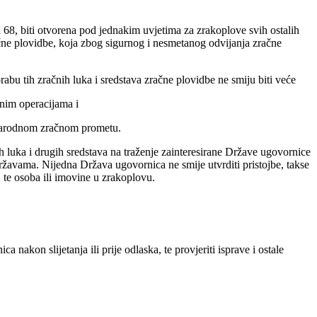
8, biti otvorena pod jednakim uvjetima za zrakoplove svih ostalih
ne plovidbe, koja zbog sigurnog i nesmetanog odvijanja zračne
bu tih zračnih luka i sredstava zračne plovidbe ne smiju biti veće
čnim operacijama i
unarodnom zračnom prometu.
h luka i drugih sredstava na traženje zainteresirane Države ugovornice
 Državama. Nijedna Država ugovornica ne smije utvrditi pristojbe, takse
, te osoba ili imovine u zrakoplovu.
akon slijetanja ili prije odlaska, te provjeriti isprave i ostale