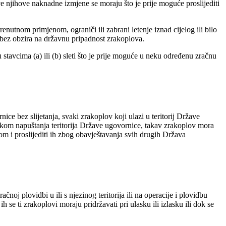
e njihove naknadne izmjene se moraju što je prije moguće proslijediti
nutnom primjenom, ograniči ili zabrani letenje iznad cijelog ili bilo
a bez obzira na državnu pripadnost zrakoplova.
tavcima (a) ili (b) sleti što je prije moguće u neku određenu zračnu
e bez slijetanja, svaki zrakoplov koji ulazi u teritorij Države
ilikom napuštanja teritorija Države ugovornice, takav zrakoplov mora
om i proslijediti ih zbog obavještavanja svih drugih Država
j plovidbi u ili s njezinog teritorija ili na operacije i plovidbu
se ti zrakoplovi moraju pridržavati pri ulasku ili izlasku ili dok se