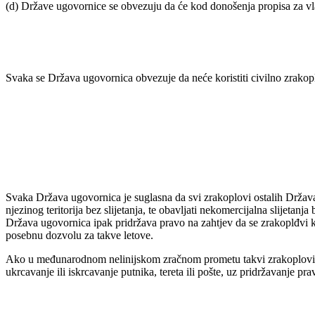
(d) Države ugovornice se obvezuju da će kod donošenja propisa za vlas
Svaka se Država ugovornica obvezuje da neće koristiti civilno zrakopl
Svaka Država ugovornica je suglasna da svi zrakoplovi ostalih Država 
njezinog teritorija bez slijetanja, te obavljati nekomercijalna slijeta
Država ugovornica ipak pridržava pravo na zahtjev da se zrakoplđvi koj
posebnu dozvolu za takve letove.
Ako u međunarodnom nelinijskom zračnom prometu takvi zrakoplovi pr
ukrcavanje ili iskrcavanje putnika, tereta ili pošte, uz pridržavanje p