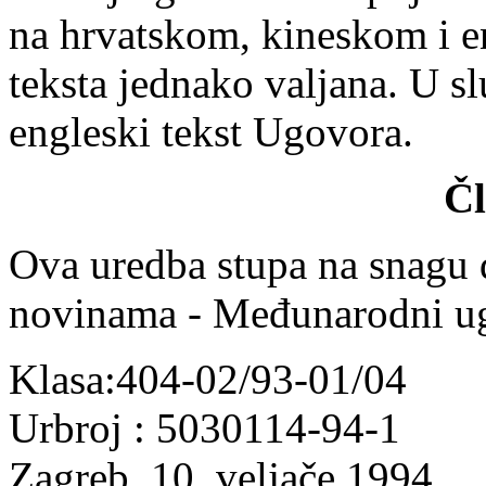
na hrvatskom, kineskom i en
teksta jednako valjana. U s
engleski tekst Ugovora.
Čl
Ova uredba stupa na snagu
novinama - Međunarodni ug
Klasa:404-02/93-01/04
Urbroj : 5030114-94-1
Zagreb, 10. veljače 1994.