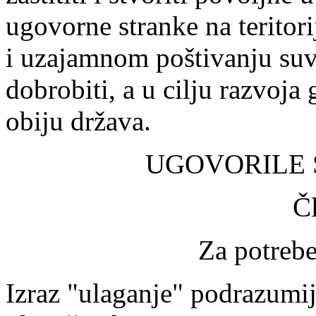
ugovorne stranke na teritor
i uzajamnom poštivanju suve
dobrobiti, a u cilju razvoj
obiju država.
UGOVORILE S
Č
Za potreb
Izraz "ulaganje" podrazumij