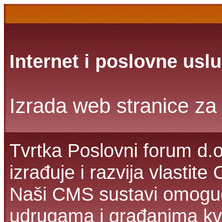
Internet i poslovne usl
Izrada web stranice za 
Tvrtka Poslovni forum d.o
izrađuje i razvija vlastit
Naši CMS sustavi omoguć
udrugama i građanima kva