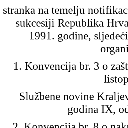
stranka na temelju notifikac
sukcesiji Republika Hrvat
1991. godine, sljede
organi
1. Konvencija br. 3 o zaš
listo
Službene novine Kraljev
godina IX, od
2. Konvencija br. 8 o nak