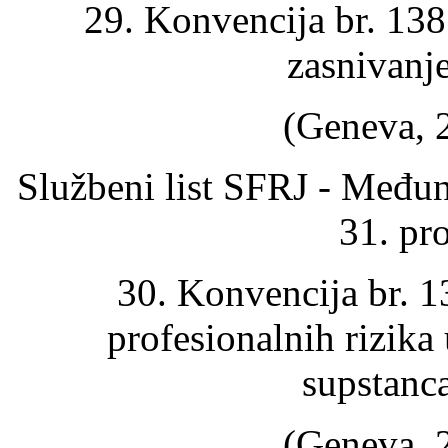
29. Konvencija br. 138
zasnivanj
(Geneva, 2
Službeni list SFRJ - Među
31. pr
30. Konvencija br. 1
profesionalnih rizik
supstanc
(Geneva, 2