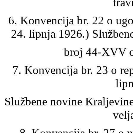
trav
6. Konvencija br. 22 o ug
24. lipnja 1926.) Služben
broj 44-XVV o
7. Konvencija br. 23 o re
lip
Službene novine Kraljevine
velj
8. Konvencija br. 27 o 