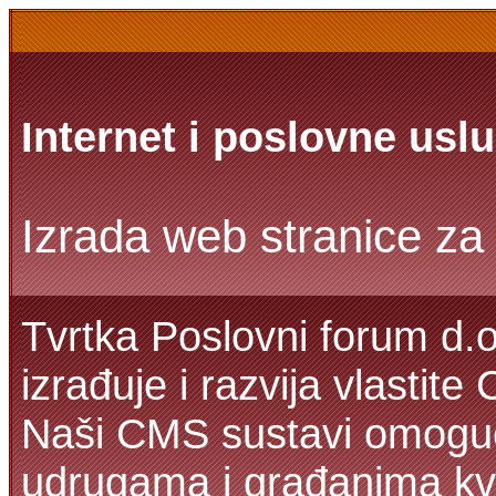
Internet i poslovne usl
Izrada web stranice za 
Tvrtka Poslovni forum d.o
izrađuje i razvija vlastit
Naši CMS sustavi omoguć
udrugama i građanima kva