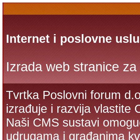
Internet i poslovne usl
Izrada web stranice za 
Tvrtka Poslovni forum d.o
izrađuje i razvija vlastit
Naši CMS sustavi omoguć
udrugama i građanima kva