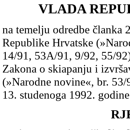
VLADA REPU
na temelju odredbe članka 2
Republike Hrvatske (»Narod
14/91, 53A/91, 9/92, 55/92)
Zakona o skiapanju i izvr
(»Narodne novine«, br. 53/9
13. studenoga 1992. godine 
RJ