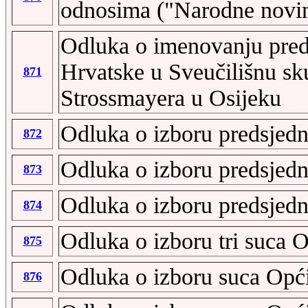
odnosima ("Narodne novine
Odluka o imenovanju pred
Hrvatske u Sveučilišnu sku
871
Strossmayera u Osijeku
Odluka o izboru predsjed
872
Odluka o izboru predsjed
873
Odluka o izboru predsjed
874
Odluka o izboru tri suca 
875
Odluka o izboru suca Opći
876