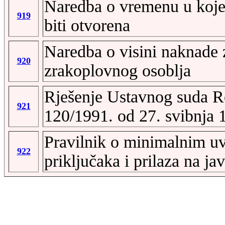
Naredba o vremenu u koje
919
biti otvorena
Naredba o visini naknade 
920
zrakoplovnog osoblja
Rješenje Ustavnog suda Re
921
120/1991. od 27. svibnja 
Pravilnik o minimalnim uvj
922
priključaka i prilaza na ja