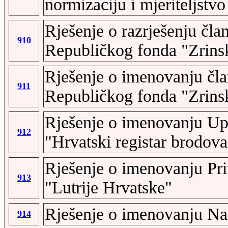
normizaciju i mjeriteljstvo
Rješenje o razrješenju čl
910
Republičkog fonda "Zrinsk
Rješenje o imenovanju čl
911
Republičkog fonda "Zrinsk
Rješenje o imenovanju U
912
"Hrvatski registar brodova
Rješenje o imenovanju Pr
913
"Lutrije Hrvatske"
Rješenje o imenovanju Na
914