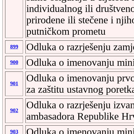
individualnog ili društveno
prirodene ili stečene i nji
putničkom prometu
Odluka o razrješenju zamj
899
Odluka o imenovanju mini
900
Odluka o imenovanju prvo
901
za zaštitu ustavnog poret
Odluka o razrješenju izv
902
ambasadora Republike Hrv
Odluka o imenovanju mini
903