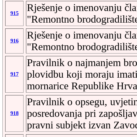
Rješenje o imenovanju čl
915
"Remontno brodogradilišt
Rješenje o imenovanju čl
916
"Remontno brodogradilišt
Pravilnik o najmanjem bro
plovidbu koji moraju imat
917
mornarice Republike Hrva
Pravilnik o opsegu, uvjeti
posredovanja pri zapošlja
918
pravni subjekt izvan Zavo