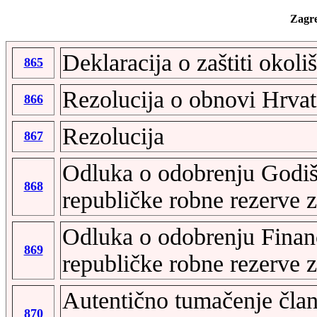
Zagre
Deklaracija o zaštiti okol
865
Rezolucija o obnovi Hrvat
866
Rezolucija
867
Odluka o odobrenju Godiš
868
republičke robne rezerve 
Odluka o odobrenju Financ
869
republičke robne rezerve 
Autentično tumačenje član
870