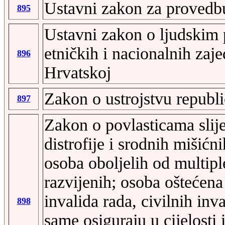
Ustavni zakon za provedb
895
Ustavni zakon o ljudskim 
etničkih i nacionalnih zaj
896
Hrvatskoj
Zakon o ustrojstvu republi
897
Zakon o povlasticama slij
distrofije i srodnih mišićn
osoba oboljelih od multip
razvijenih; osoba oštećena 
invalida rada, civilnih inv
898
same osiguraju u cijelosti