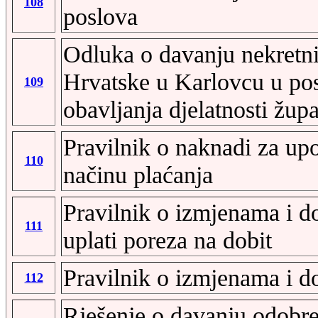
108
poslova
Odluka o davanju nekretni
Hrvatske u Karlovcu u pos
109
obavljanja djelatnosti žup
Pravilnik o naknadi za upo
110
načinu plaćanja
Pravilnik o izmjenama i d
111
uplati poreza na dobit
Pravilnik o izmjenama i d
112
Rješenje o davanju odobre