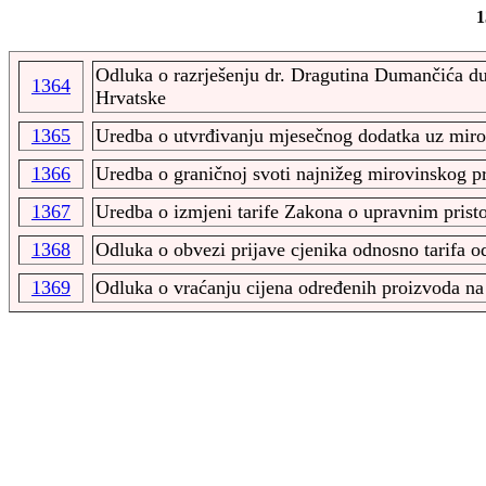
1
Odluka o razrješenju dr. Dragutina Dumančića du
1364
Hrvatske
1365
Uredba o utvrđivanju mjesečnog dodatka uz mir
1366
Uredba o graničnoj svoti najnižeg mirovinskog p
1367
Uredba o izmjeni tarife Zakona o upravnim pris
1368
Odluka o obvezi prijave cjenika odnosno tarifa o
1369
Odluka o vraćanju cijena određenih proizvoda na